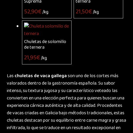
Suprema
ternera
Este
52,90
€
21,50
€
/kg
/kg
producto
tiene
múltiples
variantes.
Chuletas de solomillo
Las
de ternera
opciones
21,95
€
/kg
se
pueden
Las
chuletas de vaca gallega
son uno de los cortes más
elegir
valorados dentro de la gastronomía española. Su sabor
en
intenso, su textura jugosa y su característico veteado las
la
convierten en una elección perfecta para quienes buscan una
página
experiencia cárnica auténtica y de alta calidad. Procedentes
de
de vacas criadas en Galicia bajo métodos tradicionales, estas
producto
chuletas destacan por su equilibrio entre carne magra y grasa
infiltrada, lo que se traduce en un resultado excepcional en