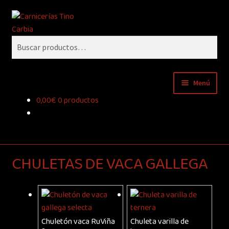
Ir
Ir
Buscar
a
al
la
contenido
Buscar
navegación
por:
Menú
0,00
€
0 productos
Inicio
Sobre nosotros
CHULETAS DE VACA GALLEGA
Tienda de carne online
Blog
Contacto
Chuletón vaca RuViña
Chuleta varilla de