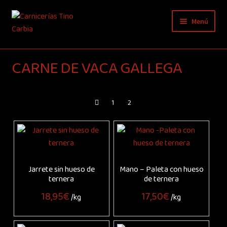
Ir
Ir
Menú
a
al
la
contenido
Inicio
navegación
CARNE DE VACA GALLEGA
Sobre nosotros
Tienda de carne online
1
2
Blog
Contacto
Jarrete sin hueso de
Mano – Paleta con hueso
ternera
de ternera
18,95
€
17,50
€
/kg
/kg